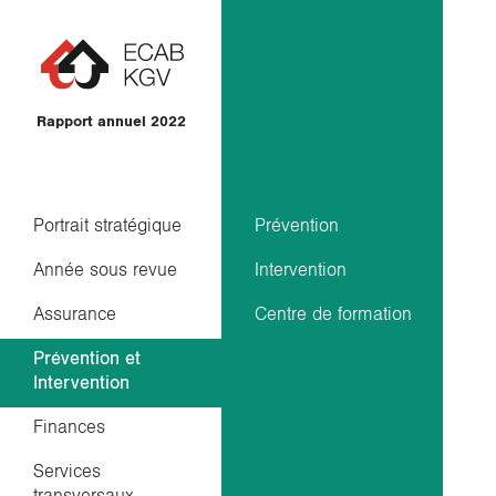
Aller au contenu
Rapport annuel 2022
Portrait stratégique
Missions
Extrait
Temps
Prévention
Fondamentaux
Back
financier
forts
Finances
office
Année sous revue
Stratégie
Intervention
Résumé
Estimations
Comptes
Informatique
Assurance
Qualité
Centre de formation
en
2022
et
Sinistres
chiffres
digitalisation
Prévention et
Organisation
Intervention
Primes –
Parrainage
Partenariats
Réception
/
Finances
Relations
publiques
Services
transversaux